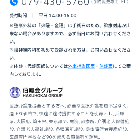
079-430-5760
（予約変更専用TEL）
受付時間
平日 14:00-16:00
※整形外科の「火曜・金曜」は手術日のため、診療対応が出
来ない場合がありますので、必ず当日にお問い合わせくださ
い。
※脳神経内科を初めて受診される方は、お問い合わせくださ
い。
※休診・代診医師については
外来担当医表
・
休診表
にてご案
内しております。
医療介護を必要とする方へ、必要な医療介護を過不足なく、
適正な価格で、快適に適時提供することを使命とし、兵庫
県、大阪府、埼玉県、東京都で、病院、診療所、介護老人保健施
設、介護老人福祉施設、各種通所施設、身体障碍者授産施設、
医療専門学校など90を超える事業所を運営。